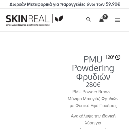
Μετάβαση
Δωρεάν Μεταφορικά για παραγγελίες άνω των 59.90€
στο
MAI
περιεχόμενο
Αναζήτηση
MEN
PMU
120'
Powdering
Φρυδιών
280€
PMU Powder Brows –
Μόνιμο Μακιγιάζ Φρυδιών
με Φυσικό Εφέ Πούδρας
Ανακάλυψε την ιδανική
λύση για