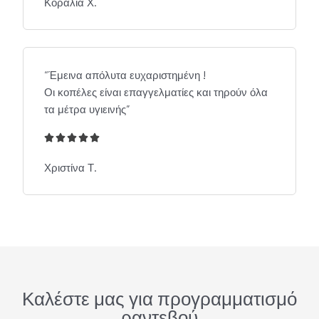
.
Κοραλία Χ.
5
/
5
“Έμεινα απόλυτα ευχαριστημένη !
Οι κοπέλες είναι επαγγελματίες και τηρούν όλα
τα μέτρα υγιεινής”





5
/
Χριστίνα Τ.
5
Καλέστε μας για προγραμματισμό
ραντεβού