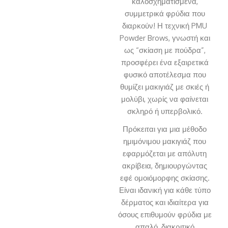
καλοσχηματισμένα,
συμμετρικά φρύδια που
διαρκούν! Η τεχνική PMU
Powder Brows, γνωστή και
ως “σκίαση με πούδρα”,
προσφέρει ένα εξαιρετικά
φυσικό αποτέλεσμα που
θυμίζει μακιγιάζ με σκιές ή
μολύβι, χωρίς να φαίνεται
σκληρό ή υπερβολικό.
Πρόκειται για μια μέθοδο
ημιμόνιμου μακιγιάζ που
εφαρμόζεται με απόλυτη
ακρίβεια, δημιουργώντας
εφέ ομοιόμορφης σκίασης.
Είναι ιδανική για κάθε τύπο
δέρματος και ιδιαίτερα για
όσους επιθυμούν φρύδια με
απαλό, διακριτικό