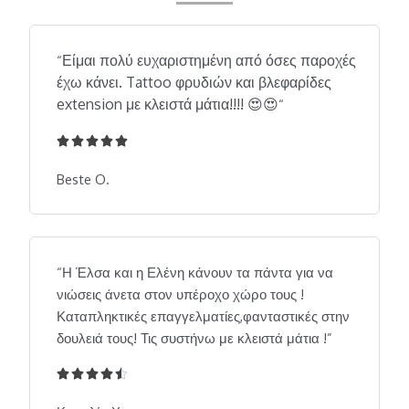
Είμαι πολύ ευχαριστημένη από όσες παροχές
“
έχω κάνει. Tattoo φρυδιών και βλεφαρίδες
extension με κλειστά μάτια!!!! 😍😍
“





5
/
Beste O.
5
“Η Έλσα και η Ελένη κάνουν τα πάντα για να
νιώσεις άνετα στον υπέροχο χώρο τους !
Καταπληκτικές επαγγελματίες,φανταστικές στην
δουλειά τους! Τις συστήνω με κλειστά μάτια !”





4