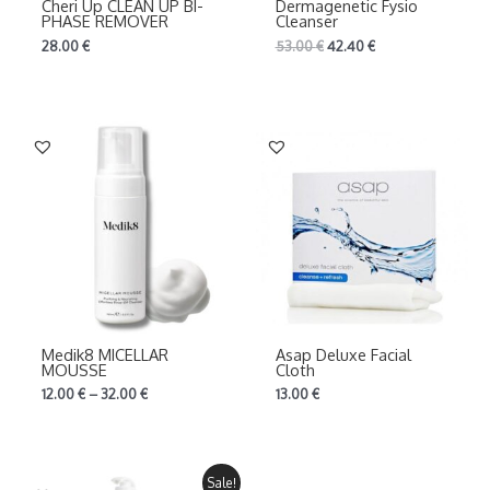
Cheri Up CLEAN UP BI-
Dermagenetic Fysio
PHASE REMOVER
Cleanser
28.00
€
53.00
€
42.40
€
Medik8 MICELLAR
Asap Deluxe Facial
MOUSSE
Cloth
12.00
€
–
32.00
€
13.00
€
Sale!