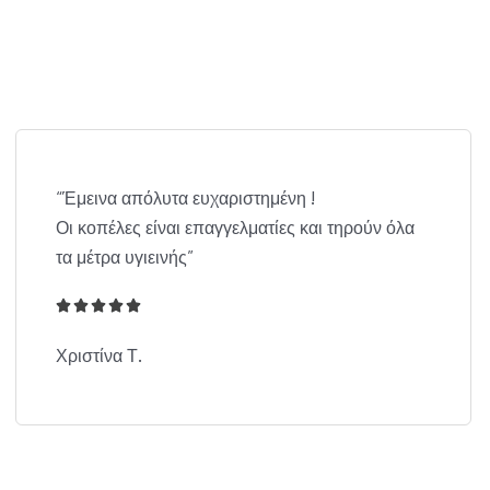
“Έμεινα απόλυτα ευχαριστημένη !
Οι κοπέλες είναι επαγγελματίες και τηρούν όλα
τα μέτρα υγιεινής”





5
/
Χριστίνα Τ.
5