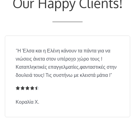
Our Happy Clients!
“Η Έλσα και η Ελένη κάνουν τα πάντα για να
νιώσεις άνετα στον υπέροχο χώρο τους !
Καταπληκτικές επαγγελματίες,φανταστικές στην
δουλειά τους! Τις συστήνω με κλειστά μάτια !”





4
.
Κοραλία Χ.
5
/
5