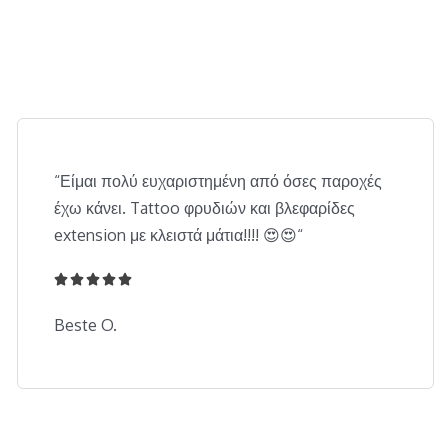
“
Είμαι πολύ ευχαριστημένη από όσες παροχές
έχω κάνει. Tattoo φρυδιών και βλεφαρίδες
extension με κλειστά μάτια!!!! 😍😍
“





5
/
Beste O.
5