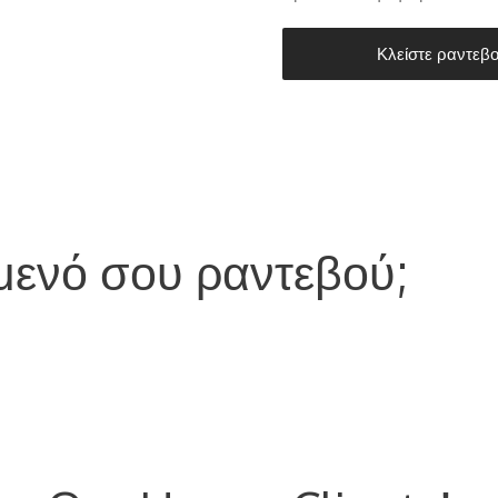
Κλείστε ραντεβ
όμενό σου ραντεβού;