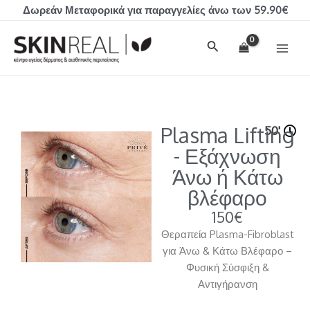
Μετάβαση
Δωρεάν Μεταφορικά για παραγγελίες άνω των 59.90€
στο
MAI
περιεχόμενο
Αναζήτηση
MEN
Plasma Lifting
50'
- Εξάχνωση
Άνω ή Κάτω
βλέφαρο
150€
Θεραπεία Plasma-Fibroblast
για Άνω & Κάτω Βλέφαρο –
Φυσική Σύσφιξη &
Αντιγήρανση