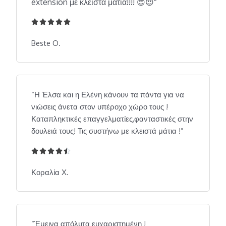
extension με κλειστά μάτια!!!! 😍😍
“





5
/
Beste O.
5
“Η Έλσα και η Ελένη κάνουν τα πάντα για να
νιώσεις άνετα στον υπέροχο χώρο τους !
Καταπληκτικές επαγγελματίες,φανταστικές στην
δουλειά τους! Τις συστήνω με κλειστά μάτια !”





4
.
Κοραλία Χ.
5
/
5
“Έμεινα απόλυτα ευχαριστημένη !