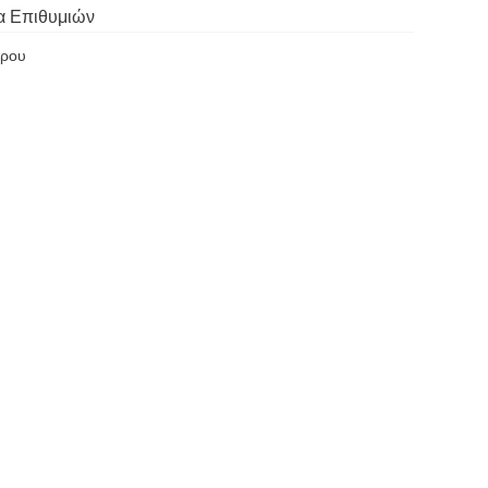
α Επιθυμιών
ώρου