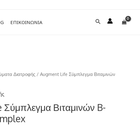
Αναζήτηση
NG
ΕΠΙΚΟΙΝΩΝΙΑ
ματα Διατροφής
/ Augment Life Σύμπλεγμα Βιταμινών
ής
e Σύμπλεγμα Βιταμινών B-
omplex