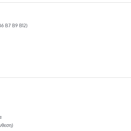
B6 B7 B9 B12)
α
νθεση)