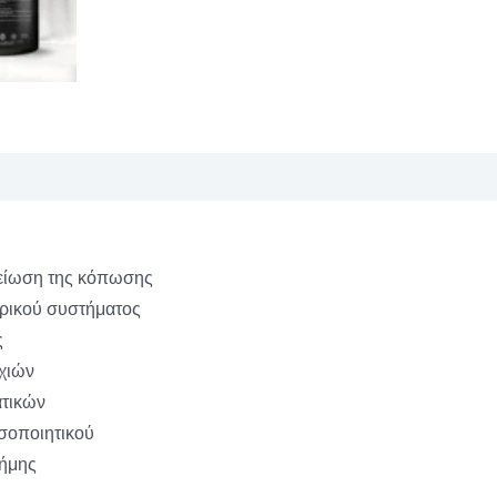
μείωση της κόπωσης
υρικού συστήματος
ς
υχιών
ατικών
οσοποιητικού
νήμης