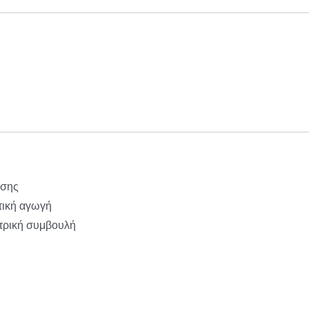
όσης
τική αγωγή
ατρική συμβουλή