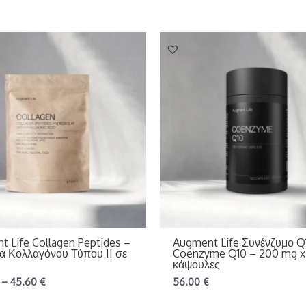
 Life Collagen Peptides –
Augment Life Συνένζυμο Q
ια Κολλαγόνου Τύπου II σε
Coenzyme Q10 – 200 mg x
κάψουλες
–
45.60
€
56.00
€