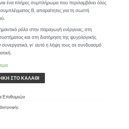
ίναι ένα πλήρες συμπλήρωμα που περιλαμβάνει όλες
ου συμπλέγματος Β, απαραίτητες για τη σωστή
ού.
σημαντικό ρόλο στην παραγωγή ενέργειας, στη
 συστήματος και στη διατήρηση της ψυχολογικής
 συνεργατικά, γι’ αυτό η λήψη τους σε συνδυασμό
ατική.
θεμα
ΉΚΗ ΣΤΟ ΚΑΛΆΘΙ
α Επιθυμιών
Διατροφής