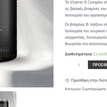
ποσότητα
Το Vitamin B Complex ε
τις βασικές βιταμίνες τ
λειτουργία του οργανισμ
Οι βιταμίνες Β παίζουν 
λειτουργία του νευρικού
ισορροπίας. Λειτουργούν
θεωρείται πιο αποτελεσμ
Διαθεσιμότητα:
Σε από
ΠΡΟΣΘ
Προσθήκη στην Λίστ
Κατηγορία:
Συμπληρώματα 