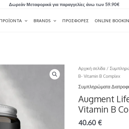
Δωρεάν Μεταφορικά για παραγγελίες άνω των 59.90€
ΠΡΟΪΟΝΤΑ
BRANDS
ΠΡΟΣΦΟΡΕΣ
ONLINE BOOKI
Augment
Αρχική σελίδα
/
Συμπληρώ
Life
B- Vitamin B Complex
Σύμπλεγμα
Συμπληρώματα Διατροφ
Βιταμινών
Augment Lif
B-
Vitamin B C
Vitamin
B
40.60
€
Complex