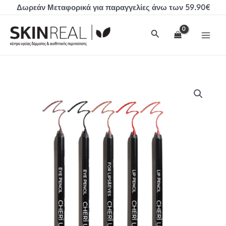
Μετάβαση
Δωρεάν Μεταφορικά για παραγγελίες άνω των 59.90€
στο
MAI
περιεχόμενο
Αναζήτηση
MEN
Cheri
Up
LIP
PENCIL
ποσότητα