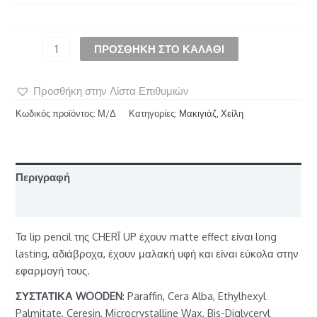
ΠΡΟΣΘΉΚΗ ΣΤΟ ΚΑΛΆΘΙ
Προσθήκη στην Λίστα Επιθυμιών
Κωδικός προϊόντος:
Μ/Δ
Κατηγορίες:
Μακιγιάζ
,
Χείλη
Περιγραφή
Επιπλέον πληροφορίες
Τα lip pencil της CHERĪ UP έχουν matte effect είναι long
lasting, αδιάβροχα, έχουν μαλακή υφή και είναι εύκολα στην
εφαρμογή τους.
ΣΥΣΤΑΤΙΚΑ WOODEN
: Paraffin, Cera Alba, Ethylhexyl
Palmitate, Ceresin, Microcrystalline Wax, Bis-Diglyceryl