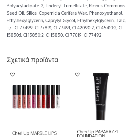
Polyacyladipate-2, Tridecyl Trimellitate, Ricinus Communis
Seed Oil, Silica, Copernicia Cerifera Wax, Phenoxyethanol,
Ethylhexylglycerin, Caprylyl Glycol, Ethylhexylglycerin, Talc,
+/- CI 77499, CI 77891, CI 77491, CI 42090:2, CI 45410:2, CI
15850:1, CI 15850:2, CI 15850, CI 77019, CI 77492
Σχετικά προϊόντα
Cheri Up PAPARAZZI
Cheri Up MARBLE LIPS
FOUNDATION