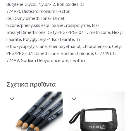
Butylene Glycol, Nylon-12, Iron oxides (CI
77492), Disteardimonium Hector
ite, Divinyldimethicone/ Dimet
hicone/phenylsils esquioxaneCr
osspolymer, Bis-
Stearyl Dimeth
icone, CetylPEG/PPG-10/1 Dimet
hicone, Hexyl
Laurate, Polyglyceryl-4 Isostearate, Tr
iethoxycaprylylsilane, Phenoxy
ethanol, Chlorphenesin, Cetyl
PEG/PPG-10/1 Dimethicone, Sodium Chloride, CI 77491, CI
77499, Sodium Dehydroacetate, Lecithin
Σχετικά προϊόντα