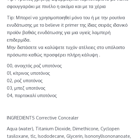
σφουγγαράκι με πινέλο η ακόμα και με τα χέρια
Tip: Μπορεί να χρησιμοποιηθεί μόνο του ή με την ρουτίνα
ενυδάτωσης με το believe it primer της ίδιας σειράς ιδανικό
προϊόν βαθιάς ενυδάτωσης για μια υγιείς λαμπερή
επιδερμίδα.
Μην διστάσετε να καλύψετε τυχόν ατέλειες στο υπόλοιπο
πρόσωπο καθώς προσφέρει πλήρη κάλυψη .
00, ανοιχτός ροζ υποτόνος
01, κίτρινος υποτόνος
02, ροζ υποτόνος
03, μπεζ υποτόνος
04, πορτοκαλί υποτόνος
INGREDIENTS Corrective Concealer
Aqua (water), Titanium Dioxide, Dimethicone, Cyclopen
tasiloxane, tlc, Isododecane, Glycerin, IsononylIsononanoate
,