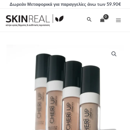
Μετάβαση
Δωρεάν Μεταφορικά για παραγγελίες άνω των 59.90€
στο
MAI
περιεχόμενο
Αναζήτηση
MEN
Cheri
Up
BELIEVE
IT
CONCEALER
ποσότητα