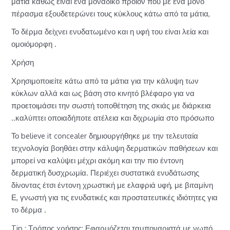
μάτια καθώς είναι ένα μοναδικό προϊόν που με ένα μόνο
πέρασμα εξουδετερώνει τους κύκλους κάτω από τα μάτια,
Το δέρμα δείχνει ενυδατωμένο και η υφή του είναι λεία και
ομοιόμορφη .
Χρήση
Χρησιμοποιείτε κάτω από τα μάτια για την κάλυψη των
κύκλων αλλά και ως βάση στο κινητό βλέφαρο για να
προετοιμάσει την σωστή τοποθέτηση της σκιάς με διάρκεια
..καλύπτει οποιαδήποτε ατέλεια και διχρωμία στο πρόσωπο
Το believe it concealer δημιουργήθηκε με την τελευταία
τεχνολογία βοηθάει στην κάλυψη δερματικών παθήσεων και
μπορεί να καλύψει μέχρι ακόμη και την πιο έντονη
δερματική δυσχρωμία. Περιέχει συστατικά ενυδάτωσης
δίνοντας έτσι έντονη χρωστική με ελαφριά υφή, με βιταμίνη
Ε, γνωστή για τις ενυδατικές και προστατευτικές ιδιότητες για
το δέρμα .
Tip : Τρόπος χρήσης: Εφαρμόζεται ταμποναριστά με νωπό