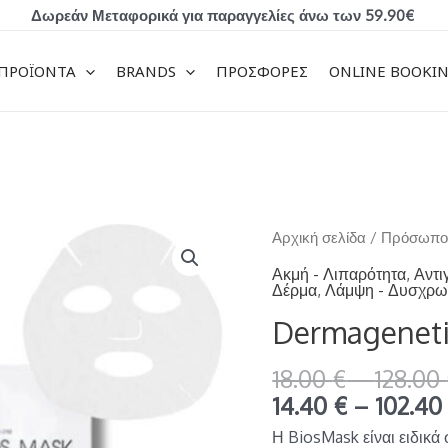
Δωρεάν Μεταφορικά για παραγγελίες άνω των 59.90€
ΠΡΟΪΟΝΤΑ
BRANDS
ΠΡΟΣΦΟΡΕΣ
ONLINE BOOKI
Dermagenetic
Αρχική σελίδα
/
Πρόσωπ
Bios
Ακμή - Λιπαρότητα
,
Αντι
Δέρμα
,
Λάμψη - Δυσχρω
Mask
ποσότητα
Dermageneti
18.00
€
–
128.00
14.40
€
–
102.4
Η BiosMask είναι ειδικά 