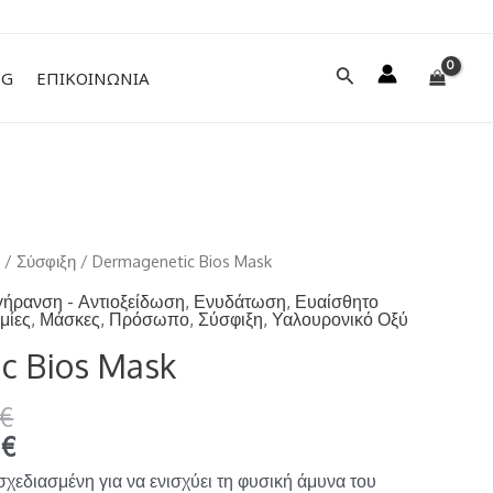
Αναζήτηση
NG
ΕΠΙΚΟΙΝΩΝΙΑ
ο
/
Σύσφιξη
/ Dermagenetic Bios Mask
γήρανση - Αντιοξείδωση
,
Ενυδάτωση
,
Ευαίσθητο
μίες
,
Μάσκες
,
Πρόσωπο
,
Σύσφιξη
,
Υαλουρονικό Οξύ
c Bios Mask
€
0
€
σχεδιασμένη για να ενισχύει τη φυσική άμυνα του