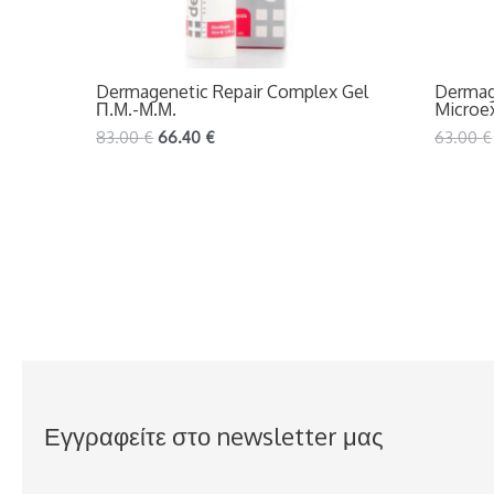
Dermagenetic Repair Complex Gel
Dermag
Π.Μ.-Μ.Μ.
Microex
83.00
€
66.40
€
63.00
€
Εγγραφείτε στο newsletter μας