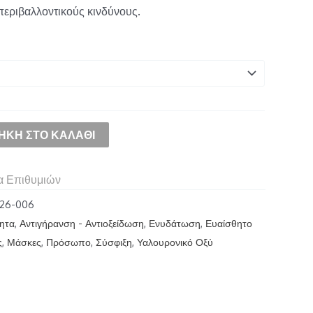
περιβαλλοντικούς κινδύνους.
ΉΚΗ ΣΤΟ ΚΑΛΆΘΙ
α Επιθυμιών
-26-006
τητα
,
Αντιγήρανση - Αντιοξείδωση
,
Ενυδάτωση
,
Ευαίσθητο
ς
,
Μάσκες
,
Πρόσωπο
,
Σύσφιξη
,
Υαλουρονικό Οξύ