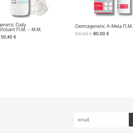
enetic Daily
Dermagenetic A-Mela Π.Μ.
foliant Π.Μ. – Μ.Μ.
100.00
€
80.00
€
50.40
€