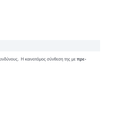
ς κινδύνους. Η καινοτόμος σύνθεση της με
πρε-