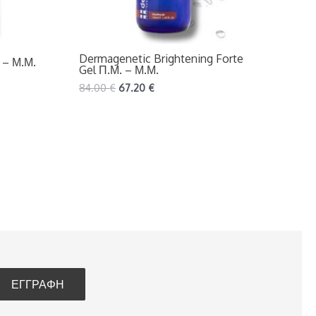
Dermagenetic Brightening Forte
 – Μ.Μ.
Gel Π.Μ. – Μ.Μ.
84.00
€
67.20
€