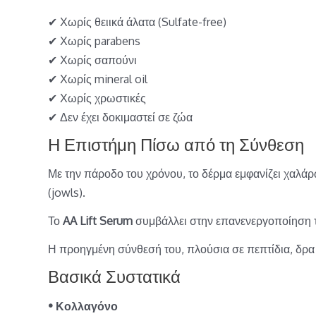
✔ Χωρίς θειικά άλατα (Sulfate-free)
✔ Χωρίς parabens
✔ Χωρίς σαπούνι
✔ Χωρίς mineral oil
✔ Χωρίς χρωστικές
✔ Δεν έχει δοκιμαστεί σε ζώα
Η Επιστήμη Πίσω από τη Σύνθεση
Με την πάροδο του χρόνου, το δέρμα εμφανίζει χαλά
(jowls).
Το
AA Lift Serum
συμβάλλει στην επανενεργοποίηση τη
Η προηγμένη σύνθεσή του, πλούσια σε πεπτίδια, δρα σ
Βασικά Συστατικά
• Κολλαγόνο