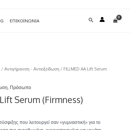
Αναζήτηση
NG
ΕΠΙΚΟΙΝΩΝΙΑ
ο
/
Αντιγήρανση - Αντιοξείδωση
/ FILLMED AA Lift Serum
δωση
,
Πρόσωπο
ift Serum (Firmness)
ύσφιξης που λειτουργεί σαν «γυμναστική» για το
εσα πιο ανορθωμένη, ενεργοποιημένη και γεμάτη