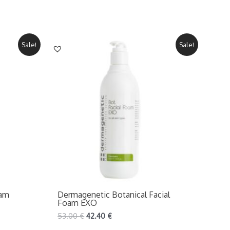
Sale!
Sale!
eam
Dermagenetic Botanical Facial
Foam EXO
53.00
€
42.40
€