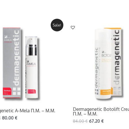
Sale!
Dermagenetic Botolift Cr
enetic A-Mela Π.Μ. – Μ.Μ.
Π.Μ. – Μ.Μ.
€
80.00
€
84.00
€
67.20
€