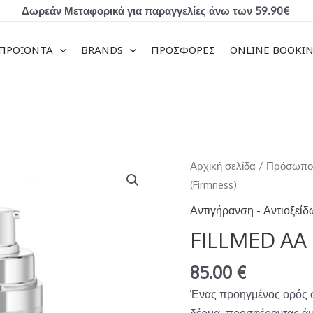
Δωρεάν Μεταφορικά για παραγγελίες άνω των 59.90€
ΠΡΟΪΟΝΤΑ
BRANDS
ΠΡΟΣΦΟΡΕΣ
ONLINE BOOKI
FILLMED
Αρχική σελίδα
/
Πρόσωπ
AA
(Firmness)
Lift
Αντιγήρανση - Αντιοξεί
Serum
FILLMED AA L
(Firmness)
ποσότητα
85.00
€
Ένας προηγμένος ορός σ
δέρμα, προσφέροντας άμ