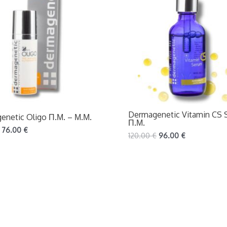
Dermagenetic Vitamin CS
enetic Oligo Π.Μ. – Μ.Μ.
Π.Μ.
76.00
€
120.00
€
96.00
€