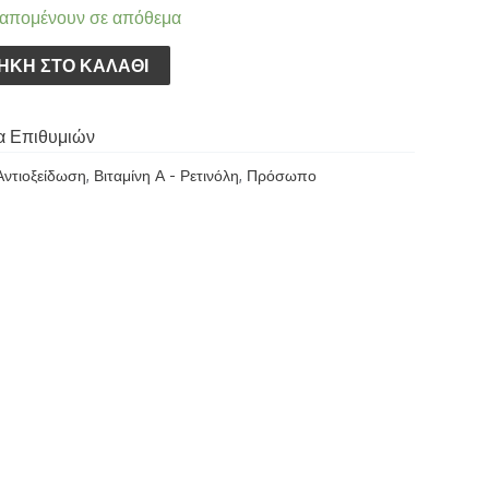
 απομένουν σε απόθεμα
ΉΚΗ ΣΤΟ ΚΑΛΆΘΙ
α Επιθυμιών
Αντιοξείδωση
,
Βιταμίνη Α - Ρετινόλη
,
Πρόσωπο