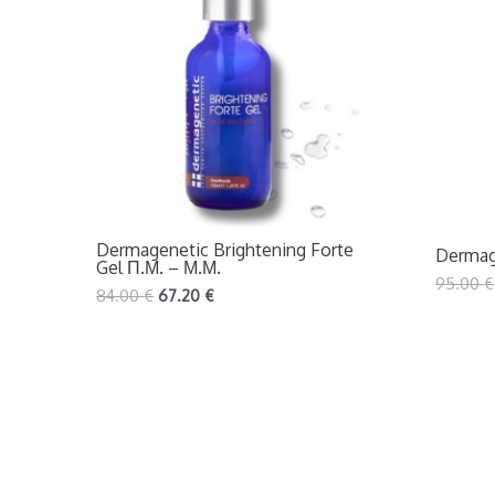
Dermagenetic Brightening Forte
Dermag
Gel Π.Μ. – Μ.Μ.
95.00
€
84.00
€
67.20
€