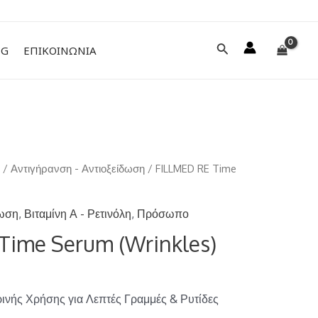
Αναζήτηση
NG
ΕΠΙΚΟΙΝΩΝΙΑ
ο
/
Αντιγήρανση - Αντιοξείδωση
/ FILLMED RE Time
δωση
,
Βιταμίνη Α - Ρετινόλη
,
Πρόσωπο
Time Serum (Wrinkles)
ινής Χρήσης για Λεπτές Γραμμές & Ρυτίδες