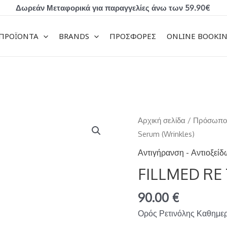
Δωρεάν Μεταφορικά για παραγγελίες άνω των 59.90€
ΠΡΟΪΟΝΤΑ
BRANDS
ΠΡΟΣΦΟΡΕΣ
ONLINE BOOKI
FILLMED
Αρχική σελίδα
/
Πρόσωπ
RE
Serum (Wrinkles)
Time
Αντιγήρανση - Αντιοξεί
Serum
FILLMED RE 
(Wrinkles)
ποσότητα
90.00
€
Ορός Ρετινόλης Καθημερ