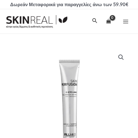
Μετάβαση
Δωρεάν Μεταφορικά για παραγγελίες άνω των 59.90€
στο
MAI
περιεχόμενο
Αναζήτηση
MEN
FILLMED
Skin
Perfusion
C-
Eye
Light
Eye
Contour
ποσότητα