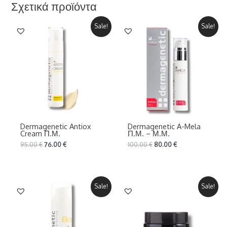
Σχετικά προϊόντα
Sale!
Sale!
Dermagenetic Antiox
Dermagenetic A-Mela
Cream Π.Μ.
Π.Μ. – Μ.Μ.
95.00
€
76.00
€
100.00
€
80.00
€
Sale!
Sale!