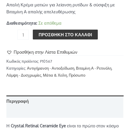
Απαλή Κρέμα ματιών για λείανση ρυτίδων & σύσφιξη με
Βιταμίνη Α απαλής απελευθέρωσης
Διαθεσιμότητα:
Σε απόθεμα
ΠΡΟΣΘΉΚΗ ΣΤΟ ΚΑΛΆΘΙ
Προσθήκη στην Λίστα Επιθυμιών
Κωδικός προϊόντος:
P10567
Κατηγορίες:
Αντιγήρανση - Αντιοξείδωση
,
Βιταμίνη Α - Ρετινόλη
,
Λάμψη - Δυσχρωμίες
,
Μάτια & Χείλη
,
Πρόσωπο
Περιγραφή
Επιπλέον πληροφορίες
Η
Crystal Retinal Ceramide Eye
είναι το πρώτο στον κόσμο