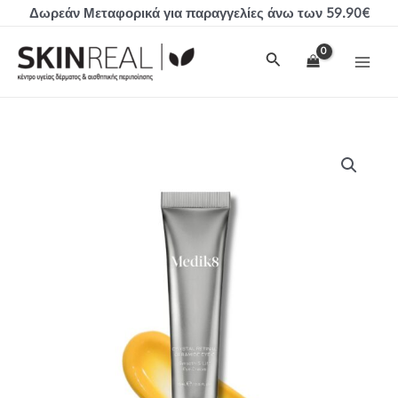
Μετάβαση
Δωρεάν Μεταφορικά για παραγγελίες άνω των 59.90€
στο
MAI
περιεχόμενο
Αναζήτηση
MEN
Medik8
CRYSTAL
RETINAL
CERAMIDE
EYE
6
ποσότητα