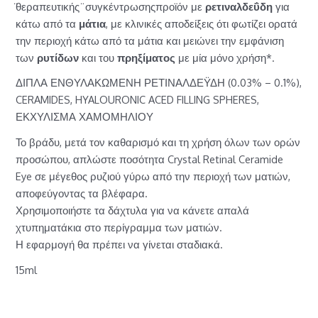
̈θεραπευτικής ̈ συγκέντρωσηςπροϊόν με
ρετιναλδεΰδη
για
κάτω από τα
μάτια
, με κλινικές αποδείξεις ότι φωτίζει ορατά
την περιοχή κάτω από τα μάτια και μειώνει την εμφάνιση
των
ρυτίδων
και του
πρηξίματος
με μία μόνο χρήση*.
ΔΙΠΛΑ ΕΝΘΥΛΑΚΩΜΕΝΗ ΡΕΤΙΝΑΛΔΕΫΔΗ (0.03% – 0.1%),
CERAMIDES, HYALOURONIC ACED FILLING SPHERES,
ΕΚΧΥΛΙΣΜΑ ΧΑΜΟΜΗΛΙΟΥ
Το βράδυ, μετά τον καθαρισμό και τη χρήση όλων των ορών
προσώπου, απλώστε ποσότητα Crystal Retinal Ceramide
Eye σε μέγεθος ρυζιού γύρω από την περιοχή των ματιών,
αποφεύγοντας τα βλέφαρα.
Χρησιμοποιήστε τα δάχτυλα για να κάνετε απαλά
χτυπηματάκια στο περίγραμμα των ματιών.
Η εφαρμογή θα πρέπει να γίνεται σταδιακά.
15ml