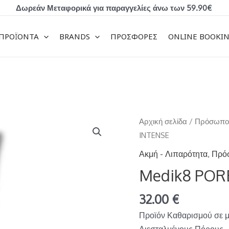
Δωρεάν Μεταφορικά για παραγγελίες άνω των 59.90€
ΠΡΟΪΟΝΤΑ
BRANDS
ΠΡΟΣΦΟΡΕΣ
ONLINE BOOKI
Medik8
Αρχική σελίδα
/
Πρόσωπ
PORE
INTENSE
CLEANSE
Ακμή - Λιπαρότητα
,
Πρό
GEL
Medik8 POR
INTENSE
ποσότητα
32.00
€
Προϊόν Καθαρισμού σε μο
Διεσταλμένους Πόρους.