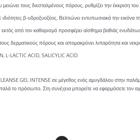
υ μειώνει τους διεσταλμένους πόρους, ρυθμίζει την έκκριση του
 ιδιότητες β-υδροξυοξέος. Βελτιώνει εντυπωσιακά την εικόνα τ
υ εκτός από τον καθαρισμό προσφέρει αίσθημα βαθιάς ενυδάτω
τους δερματικούς πόρους και απομακρύνει λιπαρότητα και νεκρά
, L-LACTIC ACID, SALICYLIC ACID
CLEANSE GEL INTENSE σε μέγεθος ενός αμυγδάλου στην παλάμη
απαλά το πρόσωπο. Στη συνέχεια μπορείτε να εφαρμόσετε τον α