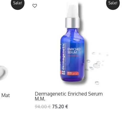
Sale!
Sale!
Dermagenetic Enriched Serum
0 Mat
Μ.Μ.
94.00
€
75.20
€