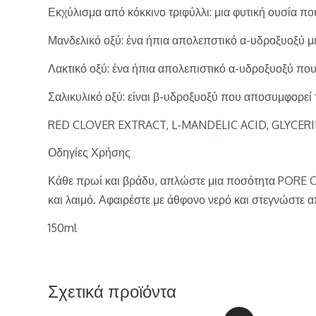
Εκχύλισμα από κόκκινο τριφύλλι: μια φυτική ουσία πο
Μανδελικό οξύ: ένα ήπια απολεπστικό α-υδροξυοξύ με
Λακτικό οξύ: ένα ήπια απολεπιστικό α-υδροξυοξύ πο
Σαλικυλικό οξύ: είναι β-υδροξυοξύ που αποσυμφορεί 
RED CLOVER EXTRACT, L-MANDELIC ACID, GLYCERIN
Οδηγίες Χρήσης
Κάθε πρωί και βράδυ, απλώστε μια ποσότητα PORE 
και λαιμό. Αφαιρέστε με άθφονο νερό και στεγνώστε 
150ml
Σχετικά προϊόντα