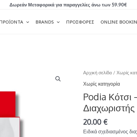
Δωρεάν Μεταφορικά για παραγγελίες άνω των 59.90€
ΠΡΟΪΟΝΤΑ
BRANDS
ΠΡΟΣΦΟΡΕΣ
ONLINE BOOKI
Podia
Αρχική σελίδα
/
Χωρίς κα
Κότσι
Χωρίς κατηγορία
–
Podia Κότσι 
Προστατευτικό
Διαχωριστής
και
Διαχωριστής
20.00
€
ποσότητα
Ειδικά σχεδιασμένος δι