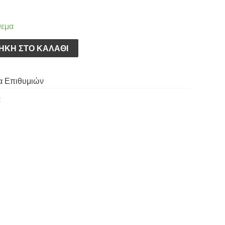
θεμα
ΉΚΗ ΣΤΟ ΚΑΛΆΘΙ
α Επιθυμιών
α