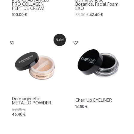
PRO COLLAGEN
Botanical Facial Foam
PEPTIDE CREAM
EXO
100.00
€
53.00
€
42.40
€
Sale!
Dermagenetic
Cheri Up EYELINER
METALLO POWDER
13.50
€
58.00
€
46.40
€