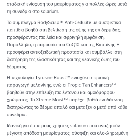
σταδιακή ενίσχυση του μαυρίσματος για πολλές ώρες μετά
τη συνεδρία στο solarium.
Το σύμπλεγμα BodySculp™ Anti-Cellulite με συσφικτικά
πεπτίδια βοηθά στη βελτίωση της όψης της επιδερμίδας,
προσφέροντας πιο λεία και σφριγηλή εμφάνιση.
Παράλληλα, η παρουσία του CoQ10 και της Βιταμίνης Ε
προσφέρει αντιοξειδωτική προστασία και συμβάλλει στη
διατήρηση της ελαστικότητας και της νεανικής όψης του
δέρματος.
Η τεχνολογία Tyrosine Boost™ ενισχύει τη φυσική
παραγωγή μελανίνης, ενώ οι Tropic Tan Enhancers™
βοηθούν στην επίτευξη πιο έντονου και ομοιόμορφου
χρώματος. Το Xtreme Moist™ παρέχει βαθιά ενυδάτωση,
διατηρώντας το δέρμα απαλό και μεταξένιο μετά από κάθε
συνεδρία.
Ιδανική για έμπειρους χρήστες solarium που αναζητούν
μέγιστη απόδοση μαυρίσματος, σύσφιξη και ολοκληρωμένη