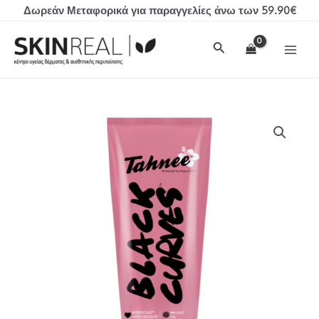
Μετάβαση
Δωρεάν Μεταφορικά για παραγγελίες άνω των 59.90€
στο
MAI
περιεχόμενο
Αναζήτηση
MEN
Tahnee
Black
Curves
200ml
ποσότητα