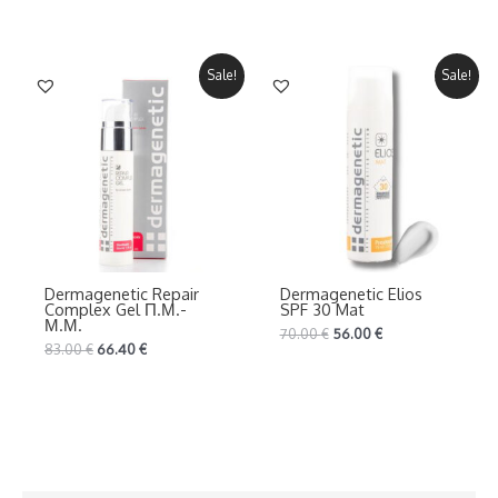
Sale!
Sale!
Dermagenetic Repair
Dermagenetic Elios
Complex Gel Π.Μ.-
SPF 30 Mat
Μ.Μ.
70.00
€
56.00
€
83.00
€
66.40
€