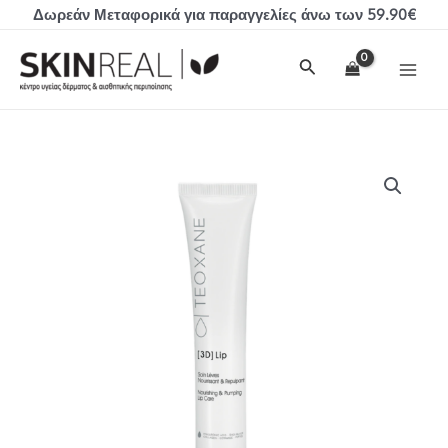
Μετάβαση
Δωρεάν Μεταφορικά για παραγγελίες άνω των 59.90€
στο
MAI
περιεχόμενο
Αναζήτηση
MEN
TEOXANE
3D
Lip
ποσότητα