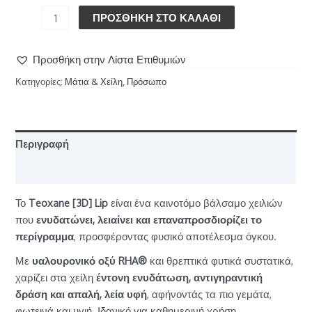
ΠΡΟΣΘΉΚΗ ΣΤΟ ΚΑΛΆΘΙ
Προσθήκη στην Λίστα Επιθυμιών
Κατηγορίες:
Μάτια & Χείλη
,
Πρόσωπο
Περιγραφή
Επιπλέον πληροφορίες
Το
Teoxane [3D] Lip
είναι ένα καινοτόμο βάλσαμο χειλιών
που
ενυδατώνει, λειαίνει και επαναπροσδιορίζει το
περίγραμμα
, προσφέροντας φυσικό αποτέλεσμα όγκου.
Με
υαλουρονικό οξύ RHA®
και θρεπτικά φυτικά συστατικά,
χαρίζει στα χείλη
έντονη ενυδάτωση, αντιγηραντική
δράση και απαλή, λεία υφή
, αφήνοντάς τα πιο γεμάτα,
φωτεινά και υγιή. Ιδανικό για καθημερινή χρήση,