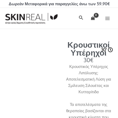
Μετάβαση
Δωρεάν Μεταφορικά για παραγγελίες άνω των 59.90€
στο
MAI
περιεχόμενο
Αναζήτηση
MEN
Κρουστικοί
30'
Υπέρηχοι
30€
Κρουστικός Υπέρηχος
Λιπόλυσης:
Αποτελεσματική Λύση για
Σμίλευση Σιλουέτας και
Κυτταρίτιδα
Τα αποτελέσματα της
θεραπείας βασίζονται στα
κρουστικά κύματα που