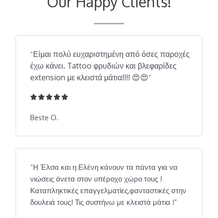
Our Happy Clients!
Είμαι πολύ ευχαριστημένη από όσες παροχές
“
έχω κάνει. Tattoo φρυδιών και βλεφαρίδες
extension με κλειστά μάτια!!!! 😍😍
“





5
/
Beste O.
5
“Η Έλσα και η Ελένη κάνουν τα πάντα για να
νιώσεις άνετα στον υπέροχο χώρο τους !
Καταπληκτικές επαγγελματίες,φανταστικές στην
δουλειά τους! Τις συστήνω με κλειστά μάτια !”