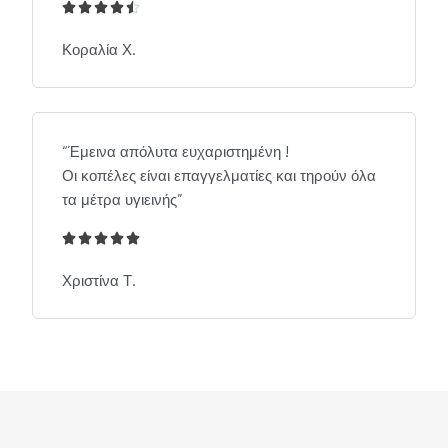





4
.
Κοραλία Χ.
5
/
5
“Έμεινα απόλυτα ευχαριστημένη !
Οι κοπέλες είναι επαγγελματίες και τηρούν όλα
τα μέτρα υγιεινής”





5
/
Χριστίνα Τ.
5