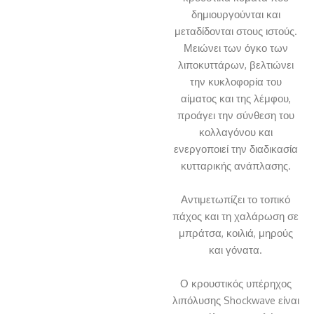
δημιουργούνται και
μεταδίδονται στους ιστούς.
Μειώνει των όγκο των
λιποκυττάρων, βελτιώνει
την κυκλοφορία του
αίματος και της λέμφου,
προάγει την σύνθεση του
κολλαγόνου και
ενεργοποιεί την διαδικασία
κυτταρικής ανάπλασης.
Αντιμετωπίζει το τοπικό
πάχος και τη χαλάρωση σε
μπράτσα, κοιλιά, μηρούς
και γόνατα.
Ο κρουστικός υπέρηχος
λιπόλυσης Shockwave είναι