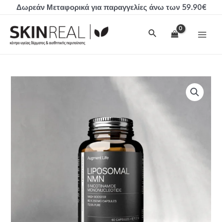
Μετάβαση
Δωρεάν Μεταφορικά για παραγγελίες άνω των 59.90€
στο
MAI
περιεχόμενο
Αναζήτηση
MEN
Augment
Life
Λιποσωμιακό
NMN
ποσότητα