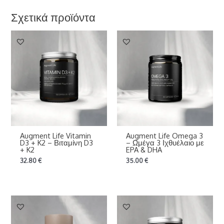
Σχετικά προϊόντα
Augment Life Vitamin
Augment Life Omega 3
D3 + K2 – Βιταμίνη D3
– Ωμέγα 3 Ιχθυέλαιο με
+ K2
EPA & DHA
32.80
€
35.00
€