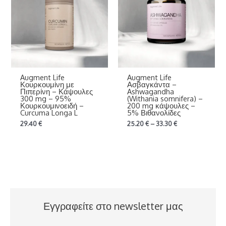
Augment Life
Augment Life
Κουρκουμίνη με
Ασβαγκάντα –
Πιπερίνη – Κάψουλες
Ashwagandha
300 mg – 95%
(Withania somnifera) –
Κουρκουμινοειδή –
200 mg κάψουλες –
Curcuma Longa L
5% Βιθανολίδες
29.40
€
25.20
€
–
33.30
€
Εγγραφείτε στο newsletter μας