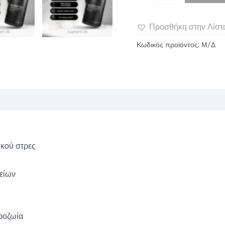
Προσθήκη στην Λίστ
Κωδικός προϊόντος:
Μ/Δ
ικού στρες
γείων
κροζωία