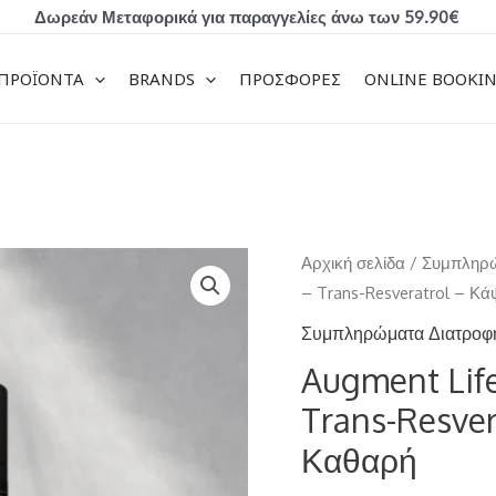
Δωρεάν Μεταφορικά για παραγγελίες άνω των 59.90€
ΠΡΟΪΟΝΤΑ
BRANDS
ΠΡΟΣΦΟΡΕΣ
ONLINE BOOKI
Augment
Αρχική σελίδα
/
Συμπληρώ
Life
– Trans-Resveratrol – Κ
Τρανς-
Συμπληρώματα Διατροφ
ρεσβερατρόλη
Augment Lif
-
Trans-Resve
Trans-
Resveratrol
Καθαρή
-