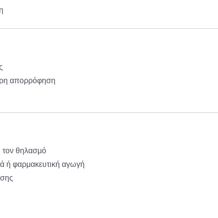
η
ς
τερη απορρόφηση
ή τον θηλασμό
ικά ή φαρμακευτική αγωγή
όσης