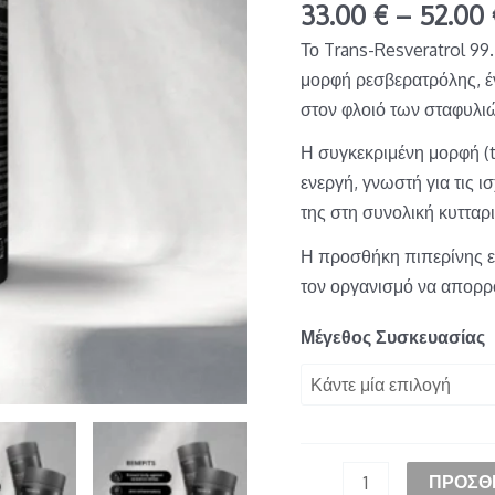
Κάψουλες
33.00
€
–
52.00
-
Το Trans-Resveratrol 99.
>99.5%
μορφή ρεσβερατρόλης, έ
καθαρή
στον φλοιό των σταφυλιώ
ποσότητα
Η συγκεκριμένη μορφή (tr
ενεργή, γνωστή για τις ι
της στη συνολική κυτταρι
Η προσθήκη πιπερίνης ε
τον οργανισμό να απορρ
Μέγεθος Συσκευασίας
ΠΡΟΣΘ