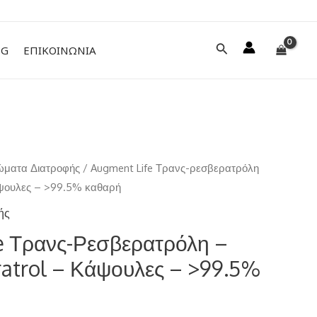
Αναζήτηση
NG
ΕΠΙΚΟΙΝΩΝΙΑ
ματα Διατροφής
/ Augment Life Τρανς-ρεσβερατρόλη
άψουλες – >99.5% καθαρή
ής
e Τρανς-Ρεσβερατρόλη –
ratrol – Κάψουλες – >99.5%