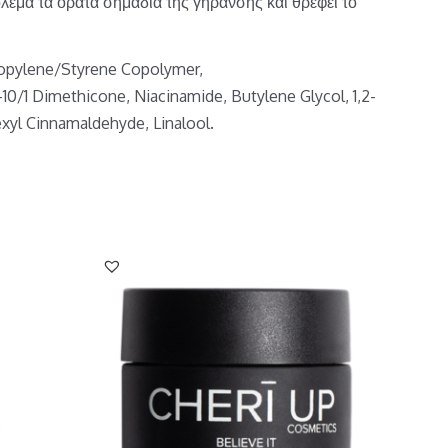
λεμά τα ορατά σημάδια της γήρανσης και θρέφει το
Propylene/Styrene Copolymer,
0/1 Dimethicone, Niacinamide, Butylene Glycol, 1,2-
exyl Cinnamaldehyde, Linalool.