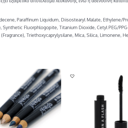
ι έχει εξαιρετικό αποτέλεσμα λεύκανσης ενώ η αδενοσίνη καταπο
ydecene, Paraffinum Liquidum, Diisostearyl Malate, Ethylene/
Synthetic Fluorphlogopite, Titanium Dioxide, Cetyl PEG/PPG-1
 (Fragrance), Triethoxycaprylysilane, Mica, Silica, Limonene, H