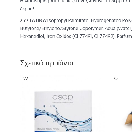
Η νιασίναμιδη που περιέχει αναζωογονεί το δέρμα κα
δέρμα!
ΣΥΣΤΑΤΙΚΑ
:Isopropyl Palmitate, Hydrogenated Pol
Butylene/Ethylene/Styrene Copolymer, Aqua (Water), 
Hexanediol, Iron Oxides (CI 77491, CI 77492), Parfum
Σχετικά προϊόντα