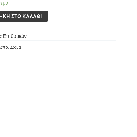
θεμα
ΉΚΗ ΣΤΟ ΚΑΛΆΘΙ
α Επιθυμιών
ωπο
,
Σώμα