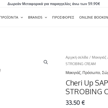
Δωρεάν Μεταφορικά για παραγγελίες άνω των 59.90€
ΠΡΟΪΟΝΤΑ
BRANDS
ΠΡΟΣΦΟΡΕΣ
ONLINE BOOKI
Cheri
Αρχική σελίδα
/
Μακιγιάζ
Up
STROBING CREAM
SAPPHIRE
Μακιγιάζ
,
Πρόσωπο
,
Σώ
FACE
Cheri Up SA
&
STROBING 
BODY
STROBING
33.50
€
CREAM