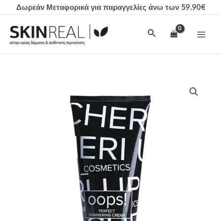
Μετάβαση
Δωρεάν Μεταφορικά για παραγγελίες άνω των 59.90€
στο
MAI
περιεχόμενο
Αναζήτηση
MEN
Cheri
Up
OOPS!
PERFECT
SHIMMERING
CREAM
ποσότητα